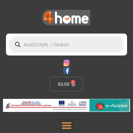
0
€
0.00