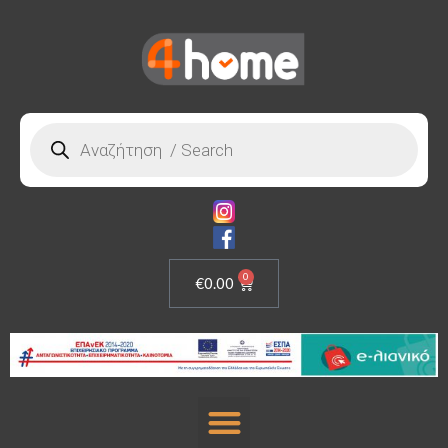
0
€
0.00