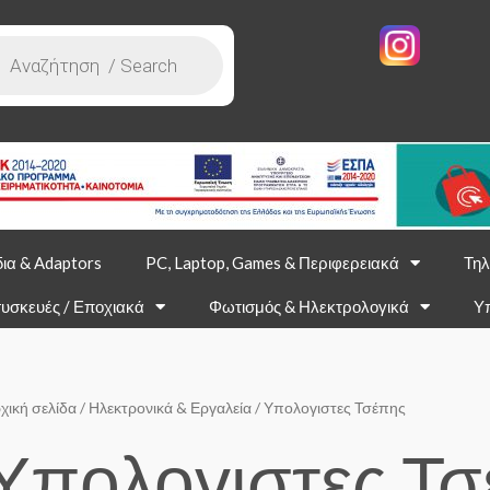
ια & Adaptors
PC, Laptop, Games & Περιφερειακά
Τηλ
υσκευές / Εποχιακά
Φωτισμός & Ηλεκτρολογικά
Υ
χική σελίδα
/
Ηλεκτρονικά & Εργαλεία
/ Υπολογιστες Τσέπης
Υπολογιστες Τ