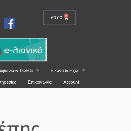
0
€
0.00
εφωνία & Tablets
Εικόνα & Ήχος
πηρεσίες
Επικοινωνία
Account
σέπης