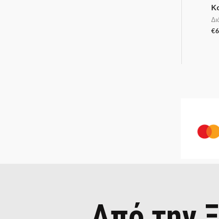
Κ
Δι
€
6
Από την Ξ