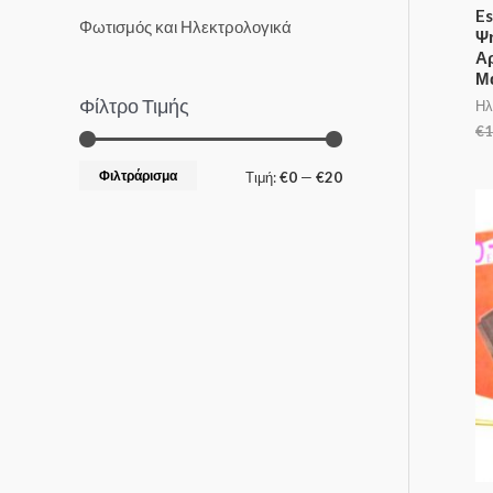
Es
Φωτισμός και Ηλεκτρολογικά
Ψ
Αρ
Μ
Φίλτρο Τιμής
Ηλ
€
1
Φιλτράρισμα
Τιμή:
€0
—
€20