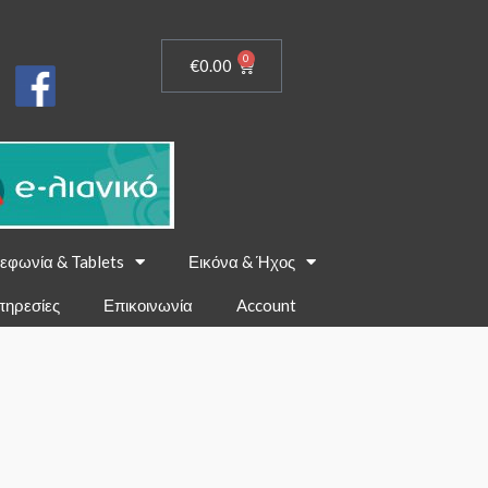
0
€
0.00
εφωνία & Tablets
Εικόνα & Ήχος
πηρεσίες
Επικοινωνία
Account