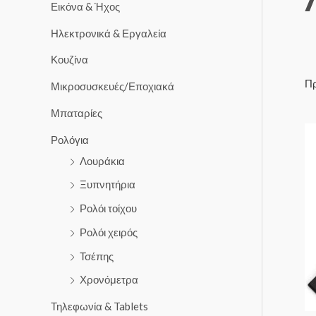
Εικόνα & Ήχος
Ηλεκτρονικά & Εργαλεία
Κουζίνα
Πρ
Μικροσυσκευές/Εποχιακά
Μπαταρίες
Ρολόγια
Λουράκια
Ξυπνητήρια
Ρολόι τοίχου
Ρολόι χειρός
Τσέπης
Χρονόμετρα
Τηλεφωνία & Tablets