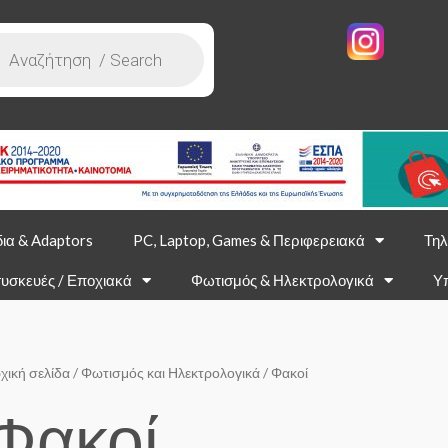
ια & Adaptors
PC, Laptop, Games & Περιφερειακά
Τηλ
υσκευές / Εποχιακά
Φωτισμός & Ηλεκτρολογικά
Υ
χική σελίδα
/
Φωτισμός και Ηλεκτρολογικά
/ Φακοί
Φακοί