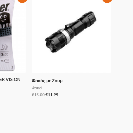
ER VISION
Φακός με Ζουμ
Φακοί
€
15.00
€
11.99