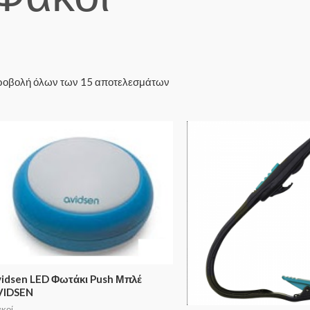
οβολή όλων των 15 αποτελεσμάτων
idsen LED Φωτάκι Push Μπλέ
VIDSEN
κοί