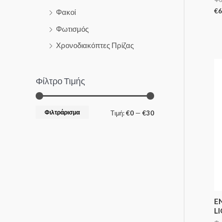
€
6
Φακοί
Φωτισμός
Χρονοδιακόπτες Πρίζας
Φίλτρο Τιμής
Φιλτράρισμα
Τιμή:
€0
—
€30
E
L