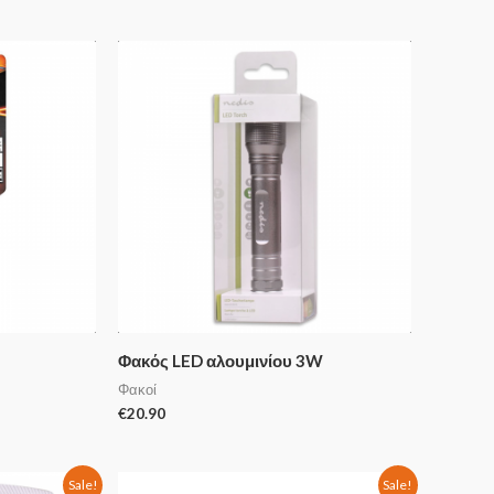
Φακός LED αλουμινίου 3W
Φακοί
€
20.90
Sale!
Sale!