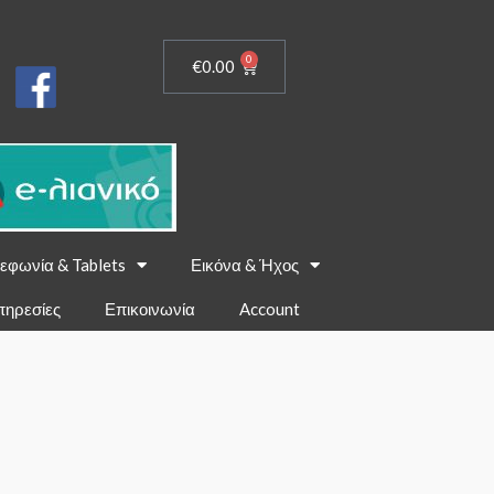
0
€
0.00
εφωνία & Tablets
Εικόνα & Ήχος
πηρεσίες
Επικοινωνία
Account