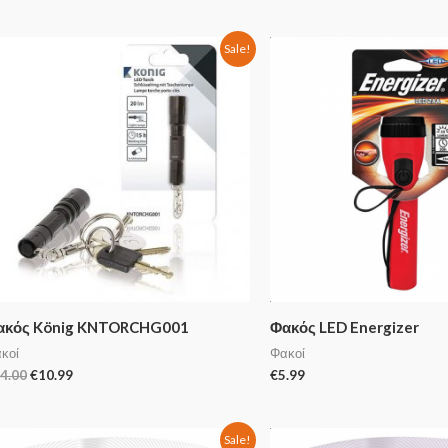
Sale!
ακός König KNTORCHG001
Φακός LED Energizer
κοί
Φακοί
4.00
€
10.99
€
5.99
Sale!