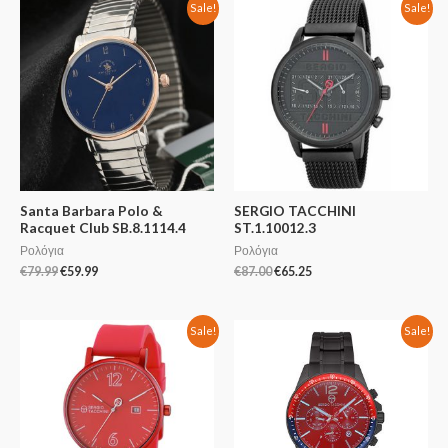
Sale!
Sale!
Santa Barbara Polo &
SERGIO TACCHINI
Racquet Club SB.8.1114.4
ST.1.10012.3
Ρολόγια
Ρολόγια
€
79.99
€
59.99
€
87.00
€
65.25
Sale!
Sale!