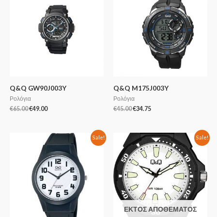
Q&Q GW90J003Y
Q&Q M175J003Y
Ρολόγια
Ρολόγια
€
65.00
€
49.00
€
45.00
€
34.75
Sale!
Sale!
ΕΚΤΌΣ ΑΠΟΘΈΜΑΤΟΣ