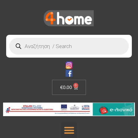
0
€
0.00