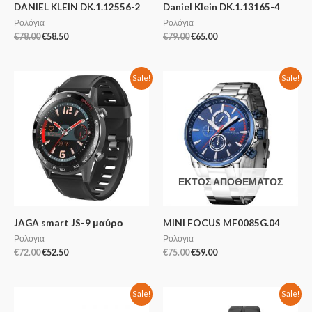
DANIEL KLEIN DK.1.12556-2
Daniel Klein DK.1.13165-4
Ρολόγια
Ρολόγια
€
78.00
€
58.50
€
79.00
€
65.00
Sale!
Sale!
ΕΚΤΌΣ ΑΠΟΘΈΜΑΤΟΣ
JAGA smart JS-9 μαύρο
MINI FOCUS MF0085G.04
Ρολόγια
Ρολόγια
€
72.00
€
52.50
€
75.00
€
59.00
Sale!
Sale!