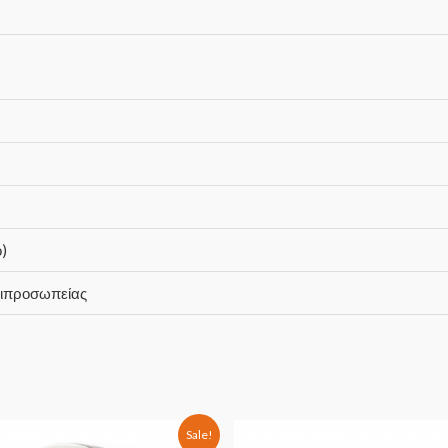
)
τιπροσωπείας
Sale!