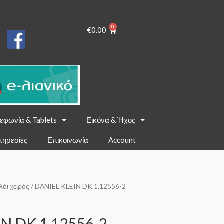
0
€
0.00
εφωνία & Tablets
Εικόνα & Ήχος
πηρεσίες
Επικοινωνία
Account
λόι χειρός
/ DANIEL KLEIN DK.1.12556-2
N DK.1.12556-2