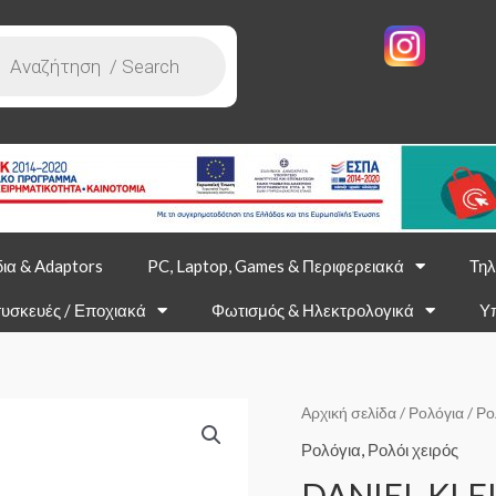
ια & Adaptors
PC, Laptop, Games & Περιφερειακά
Τηλ
υσκευές / Εποχιακά
Φωτισμός & Ηλεκτρολογικά
Υ
Αρχική σελίδα
/
Ρολόγια
/
Ρο
Ρολόγια
,
Ρολόι χειρός
DANIEL KLEI