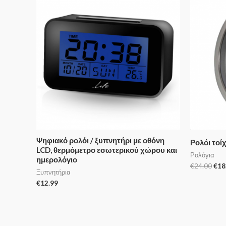
Ψηφιακό ρολόι / ξυπνητήρι με οθόνη
Ρολόι τοί
LCD, θερμόμετρο εσωτερικού χώρου και
Ρολόγια
ημερολόγιο
€
24.00
€
18
Ξυπνητήρια
€
12.99