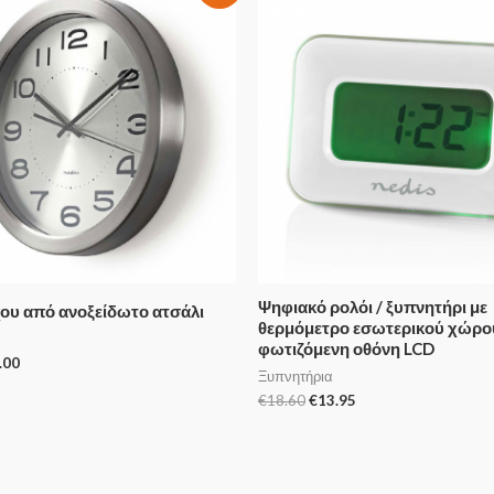
Ψηφιακό ρολόι / ξυπνητήρι με
χου από ανοξείδωτο ατσάλι
θερμόμετρο εσωτερικού χώρου
φωτιζόμενη οθόνη LCD
.00
Ξυπνητήρια
€
18.60
€
13.95