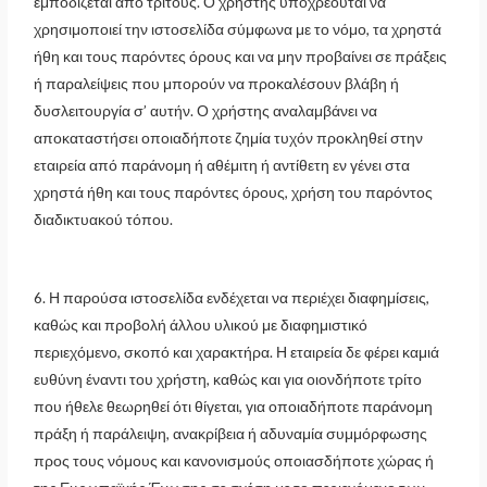
εμποδίζεται από τρίτους. Ο χρήστης υποχρεούται να
χρησιμοποιεί την ιστοσελίδα σύμφωνα με το νόμο, τα χρηστά
ήθη και τους παρόντες όρους και να μην προβαίνει σε πράξεις
ή παραλείψεις που μπορούν να προκαλέσουν βλάβη ή
δυσλειτουργία σ’ αυτήν. Ο χρήστης αναλαμβάνει να
αποκαταστήσει οποιαδήποτε ζημία τυχόν προκληθεί στην
εταιρεία από παράνομη ή αθέμιτη ή αντίθετη εν γένει στα
χρηστά ήθη και τους παρόντες όρους, χρήση του παρόντος
διαδικτυακού τόπου.
6. Η παρούσα ιστοσελίδα ενδέχεται να περιέχει διαφημίσεις,
καθώς και προβολή άλλου υλικού με διαφημιστικό
περιεχόμενο, σκοπό και χαρακτήρα. Η εταιρεία δε φέρει καμιά
ευθύνη έναντι του χρήστη, καθώς και για οιονδήποτε τρίτο
που ήθελε θεωρηθεί ότι θίγεται, για οποιαδήποτε παράνομη
πράξη ή παράλειψη, ανακρίβεια ή αδυναμία συμμόρφωσης
προς τους νόμους και κανονισμούς οποιασδήποτε χώρας ή