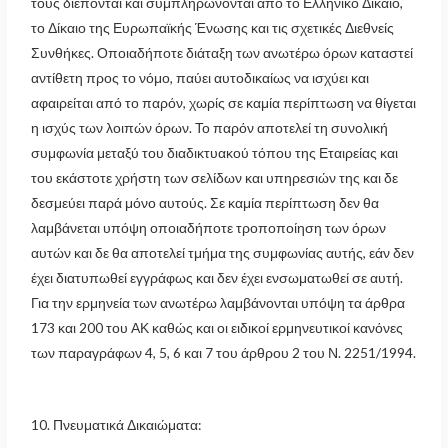
τους διέπονται και συμπληρώνονται από το Ελληνικό Δίκαιο,
το Δίκαιο της Ευρωπαϊκής Ένωσης και τις σχετικές Διεθνείς
Συνθήκες. Οποιαδήποτε διάταξη των ανωτέρω όρων καταστεί
αντίθετη προς το νόμο, παύει αυτοδικαίως να ισχύει και
αφαιρείται από το παρόν, χωρίς σε καμία περίπτωση να θίγεται
η ισχύς των λοιπών όρων. Το παρόν αποτελεί τη συνολική
συμφωνία μεταξύ του διαδικτυακού τόπου της Εταιρείας και
του εκάστοτε χρήστη των σελίδων και υπηρεσιών της και δε
δεσμεύει παρά μόνο αυτούς. Σε καμία περίπτωση δεν θα
λαμβάνεται υπόψη οποιαδήποτε τροποποίηση των όρων
αυτών και δε θα αποτελεί τμήμα της συμφωνίας αυτής, εάν δεν
έχει διατυπωθεί εγγράφως και δεν έχει ενσωματωθεί σε αυτή.
Για την ερμηνεία των ανωτέρω λαμβάνονται υπόψη τα άρθρα
173 και 200 του ΑΚ καθώς και οι ειδικοί ερμηνευτικοί κανόνες
των παραγράφων 4, 5, 6 και 7 του άρθρου 2 του Ν. 2251/1994.
10. Πνευματικά Δικαιώματα: