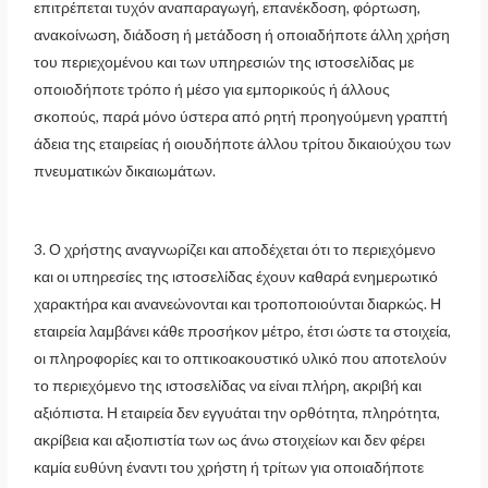
επιτρέπεται τυχόν αναπαραγωγή, επανέκδοση, φόρτωση,
ανακοίνωση, διάδοση ή μετάδοση ή οποιαδήποτε άλλη χρήση
του περιεχομένου και των υπηρεσιών της ιστοσελίδας με
οποιοδήποτε τρόπο ή μέσο για εμπορικούς ή άλλους
σκοπούς, παρά μόνο ύστερα από ρητή προηγούμενη γραπτή
άδεια της εταιρείας ή οιουδήποτε άλλου τρίτου δικαιούχου των
πνευματικών δικαιωμάτων.
3. Ο χρήστης αναγνωρίζει και αποδέχεται ότι το περιεχόμενο
και οι υπηρεσίες της ιστοσελίδας έχουν καθαρά ενημερωτικό
χαρακτήρα και ανανεώνονται και τροποποιούνται διαρκώς. Η
εταιρεία λαμβάνει κάθε προσήκον μέτρο, έτσι ώστε τα στοιχεία,
οι πληροφορίες και το οπτικοακουστικό υλικό που αποτελούν
το περιεχόμενο της ιστοσελίδας να είναι πλήρη, ακριβή και
αξιόπιστα. Η εταιρεία δεν εγγυάται την ορθότητα, πληρότητα,
ακρίβεια και αξιοπιστία των ως άνω στοιχείων και δεν φέρει
καμία ευθύνη έναντι του χρήστη ή τρίτων για οποιαδήποτε