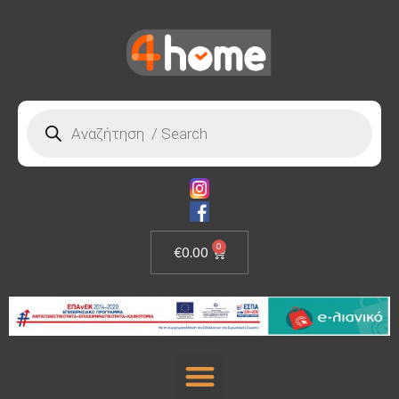
0
€
0.00