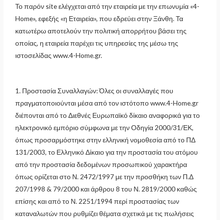
Το παρόν site ελέγχεται από την εταιρεία με την επωνυμία «4-
Home», εφεξής «η Εταιρεία», που εδρεύει στην Ξάνθη. Τα
κατωτέρω αποτελούν την πολιτική απορρήτου βάσει της
οποίας, η εταιρεία παρέχει τις υπηρεσίες της μέσω της
ιστοσελίδας www.4-Home.gr.
1. Προστασία Συναλλαγών: Όλες οι συναλλαγές που
πραγματοποιούνται μέσα από τον ιστότοπο www.4-Home.gr
διέπονται από το Διεθνές Ευρωπαϊκό δίκαιο αναφορικά για το
ηλεκτρονικό εμπόριο σύμφωνα με την Οδηγία 2000/31/ΕΚ,
όπως προσαρμόστηκε στην ελληνική νομοθεσία από το ΠΔ
131/2003, το Ελληνικό Δίκαιο για την προστασία του ατόμου
από την προστασία δεδομένων προσωπικού χαρακτήρα
όπως ορίζεται στο Ν. 2472/1997 με την προσθήκη των Π.Δ
207/1998 & 79/2000 και άρθρου 8 του Ν. 2819/2000 καθώς
επίσης και από το Ν. 2251/1994 περί προστασίας των
καταναλωτών που ρυθμίζει θέματα σχετικά με τις πωλήσεις