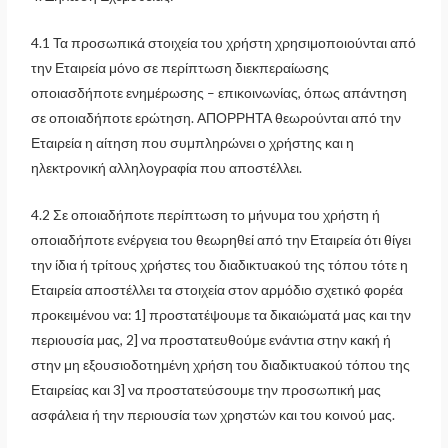
4.1 Τα προσωπικά στοιχεία του χρήστη χρησιμοποιούνται από
την Εταιρεία μόνο σε περίπτωση διεκπεραίωσης
οποιασδήποτε ενημέρωσης – επικοινωνίας, όπως απάντηση
σε οποιαδήποτε ερώτηση. ΑΠΟΡΡΗΤΑ θεωρούνται από την
Εταιρεία η αίτηση που συμπληρώνει ο χρήστης και η
ηλεκτρονική αλληλογραφία που αποστέλλει.
4.2 Σε οποιαδήποτε περίπτωση το μήνυμα του χρήστη ή
οποιαδήποτε ενέργεια του θεωρηθεί από την Εταιρεία ότι θίγει
την ίδια ή τρίτους χρήστες του διαδικτυακού της τόπου τότε η
Εταιρεία αποστέλλει τα στοιχεία στον αρμόδιο σχετικό φορέα
προκειμένου να: 1] προστατέψουμε τα δικαιώματά μας και την
περιουσία μας, 2] να προστατευθούμε ενάντια στην κακή ή
στην μη εξουσιοδοτημένη χρήση του διαδικτυακού τόπου της
Εταιρείας και 3] να προστατεύσουμε την προσωπική μας
ασφάλεια ή την περιουσία των χρηστών και του κοινού μας.