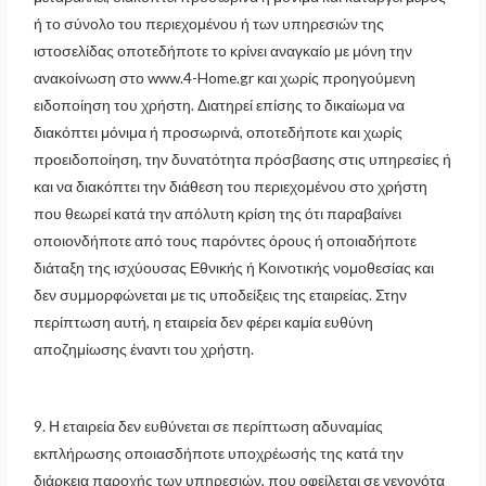
ή το σύνολο του περιεχομένου ή των υπηρεσιών της
ιστοσελίδας οποτεδήποτε το κρίνει αναγκαίο με μόνη την
ανακοίνωση στο www.4-Home.gr και χωρίς προηγούμενη
ειδοποίηση του χρήστη. Διατηρεί επίσης το δικαίωμα να
διακόπτει μόνιμα ή προσωρινά, οποτεδήποτε και χωρίς
προειδοποίηση, την δυνατότητα πρόσβασης στις υπηρεσίες ή
και να διακόπτει την διάθεση του περιεχομένου στο χρήστη
που θεωρεί κατά την απόλυτη κρίση της ότι παραβαίνει
οποιονδήποτε από τους παρόντες όρους ή οποιαδήποτε
διάταξη της ισχύουσας Εθνικής ή Κοινοτικής νομοθεσίας και
δεν συμμορφώνεται με τις υποδείξεις της εταιρείας. Στην
περίπτωση αυτή, η εταιρεία δεν φέρει καμία ευθύνη
αποζημίωσης έναντι του χρήστη.
9. Η εταιρεία δεν ευθύνεται σε περίπτωση αδυναμίας
εκπλήρωσης οποιασδήποτε υποχρέωσής της κατά την
διάρκεια παροχής των υπηρεσιών, που οφείλεται σε γεγονότα