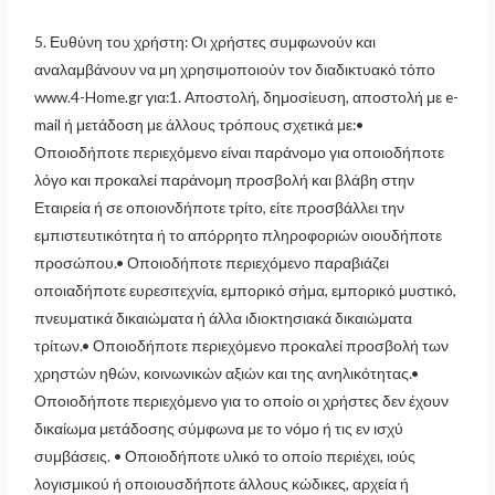
5. Ευθύνη του χρήστη: Οι χρήστες συμφωνούν και
αναλαμβάνουν να μη χρησιμοποιούν τον διαδικτυακό τόπο
www.4-Home.gr για:1. Αποστολή, δημοσίευση, αποστολή με e-
mail ή μετάδοση με άλλους τρόπους σχετικά με:•
Οποιοδήποτε περιεχόμενο είναι παράνομο για οποιοδήποτε
λόγο και προκαλεί παράνομη προσβολή και βλάβη στην
Εταιρεία ή σε οποιονδήποτε τρίτο, είτε προσβάλλει την
εμπιστευτικότητα ή το απόρρητο πληροφοριών οιουδήποτε
προσώπου.• Οποιοδήποτε περιεχόμενο παραβιάζει
οποιαδήποτε ευρεσιτεχνία, εμπορικό σήμα, εμπορικό μυστικό,
πνευματικά δικαιώματα ή άλλα ιδιοκτησιακά δικαιώματα
τρίτων.• Οποιοδήποτε περιεχόμενο προκαλεί προσβολή των
χρηστών ηθών, κοινωνικών αξιών και της ανηλικότητας.•
Οποιοδήποτε περιεχόμενο για το οποίο οι χρήστες δεν έχουν
δικαίωμα μετάδοσης σύμφωνα με το νόμο ή τις εν ισχύ
συμβάσεις. • Οποιοδήποτε υλικό το οποίο περιέχει, ιούς
λογισμικού ή οποιουσδήποτε άλλους κώδικες, αρχεία ή