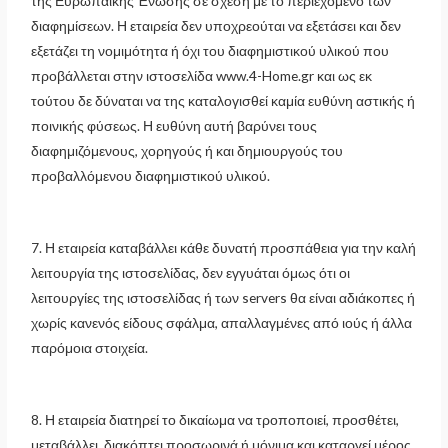
της Ευρωπαϊκής Ένωσης σε σχέση με το περιεχόμενο των
διαφημίσεων. Η εταιρεία δεν υποχρεούται να εξετάσει και δεν
εξετάζει τη νομιμότητα ή όχι του διαφημιστικού υλικού που
προβάλλεται στην ιστοσελίδα www.4-Home.gr και ως εκ
τούτου δε δύναται να της καταλογισθεί καμία ευθύνη αστικής ή
ποινικής φύσεως. Η ευθύνη αυτή βαρύνει τους
διαφημιζόμενους, χορηγούς ή και δημιουργούς του
προβαλλόμενου διαφημιστικού υλικού.
7. Η εταιρεία καταβάλλει κάθε δυνατή προσπάθεια για την καλή
λειτουργία της ιστοσελίδας, δεν εγγυάται όμως ότι οι
λειτουργίες της ιστοσελίδας ή των servers θα είναι αδιάκοπες ή
χωρίς κανενός είδους σφάλμα, απαλλαγμένες από ιούς ή άλλα
παρόμοια στοιχεία.
8. Η εταιρεία διατηρεί το δικαίωμα να τροποποιεί, προσθέτει,
μεταβάλλει, διακόπτει προσωρινά ή μόνιμα και καταργεί μέρος