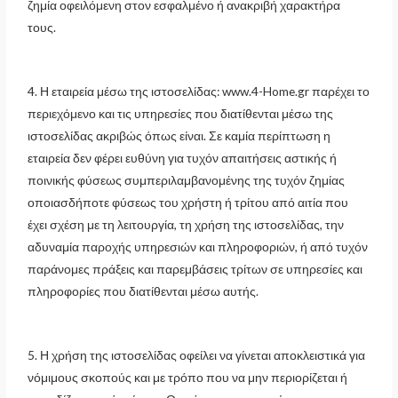
ζημία οφειλόμενη στον εσφαλμένο ή ανακριβή χαρακτήρα
τους.
4. Η εταιρεία μέσω της ιστοσελίδας: www.4-Home.gr παρέχει το
περιεχόμενο και τις υπηρεσίες που διατίθενται μέσω της
ιστοσελίδας ακριβώς όπως είναι. Σε καμία περίπτωση η
εταιρεία δεν φέρει ευθύνη για τυχόν απαιτήσεις αστικής ή
ποινικής φύσεως συμπεριλαμβανομένης της τυχόν ζημίας
οποιασδήποτε φύσεως του χρήστη ή τρίτου από αιτία που
έχει σχέση με τη λειτουργία, τη χρήση της ιστοσελίδας, την
αδυναμία παροχής υπηρεσιών και πληροφοριών, ή από τυχόν
παράνομες πράξεις και παρεμβάσεις τρίτων σε υπηρεσίες και
πληροφορίες που διατίθενται μέσω αυτής.
5. Η χρήση της ιστοσελίδας οφείλει να γίνεται αποκλειστικά για
νόμιμους σκοπούς και με τρόπο που να μην περιορίζεται ή