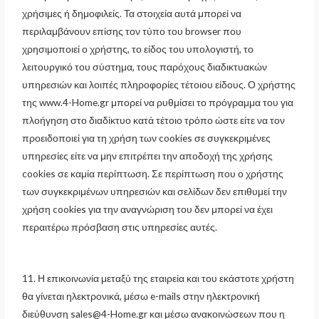
χρήσιμες ή δημοφιλείς. Τα στοιχεία αυτά μπορεί να
περιλαμβάνουν επίσης τον τύπο του browser που
χρησιμοποιεί ο χρήστης, το είδος του υπολογιστή, το
λειτουργικό του σύστημα, τους παρόχους διαδικτυακών
υπηρεσιών και λοιπές πληροφορίες τέτοιου είδους. Ο χρήστης
της www.4-Home.gr μπορεί να ρυθμίσει το πρόγραμμα του για
πλοήγηση στο διαδίκτυο κατά τέτοιο τρόπο ώστε είτε να τον
προειδοποιεί για τη χρήση των cookies σε συγκεκριμένες
υπηρεσίες είτε να μην επιτρέπει την αποδοχή της χρήσης
cookies σε καμία περίπτωση. Σε περίπτωση που ο χρήστης
των συγκεκριμένων υπηρεσιών και σελίδων δεν επιθυμεί την
χρήση cookies για την αναγνώριση του δεν μπορεί να έχει
περαιτέρω πρόσβαση στις υπηρεσίες αυτές.
11. Η επικοινωνία μεταξύ της εταιρεία και του εκάστοτε χρήστη
θα γίνεται ηλεκτρονικά, μέσω e-mails στην ηλεκτρονική
διεύθυνση sales@4-Home.gr και μέσω ανακοινώσεων που η