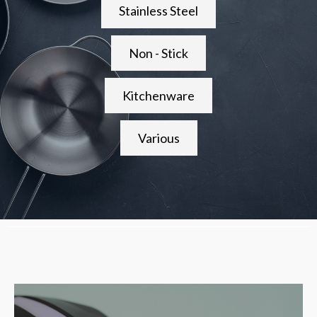
Stainless Steel
Non - Stick
Kitchenware
Various