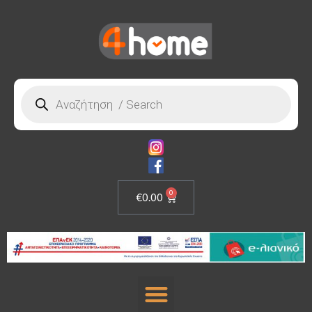
0
€
0.00