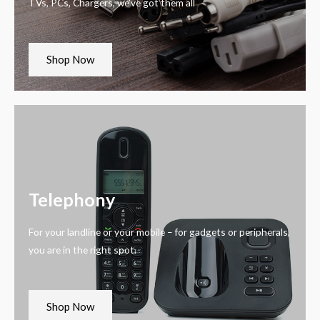
TVs, PCs, Chargers, we’ve got them all
Shop Now
Telephony
For your landline or your mobile – for gadgets or peripherals,
you are in the right spot.
Shop Now