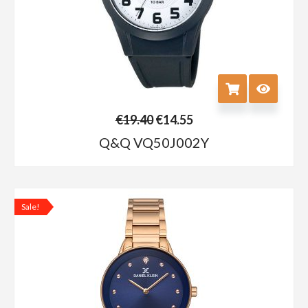
€
19.40
€
14.55
Q&Q VQ50J002Y
Sale!