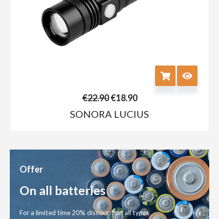
€
22.90
€
18.90
SONORA LUCIUS
Offer
On all batteries
For a limited time 20% discount on all types