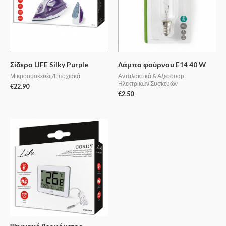
Σίδερο LIFE Silky Purple
Λάμπα φούρνου E14 40 W
Μικροσυσκευές/Εποχιακά
Ανταλακτικά & Αξεσουαρ
Ηλεκτρικών Συσκευών
€
22.90
€
2.50