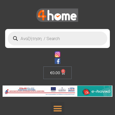
0
€
0.00