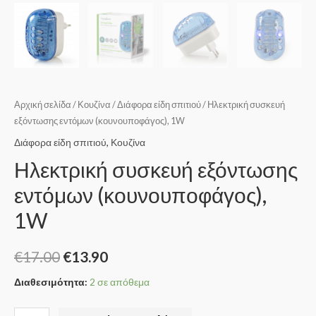
Αρχική σελίδα
/
Κουζίνα
/
Διάφορα είδη σπιτιού
/ Ηλεκτρική συσκευή
εξόντωσης εντόμων (κουνουποφάγος), 1W
Διάφορα είδη σπιτιού
,
Κουζίνα
Ηλεκτρική συσκευή εξόντωσης
εντόμων (κουνουποφάγος),
1W
€
17.00
€
13.90
Διαθεσιμότητα:
2 σε απόθεμα