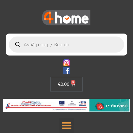
0
€
0.00