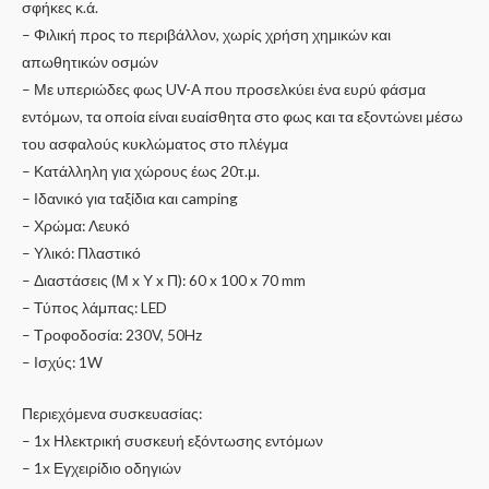
σφήκες κ.ά.
– Φιλική προς το περιβάλλον, χωρίς χρήση χημικών και
απωθητικών οσμών
– Με υπεριώδες φως UV-Α που προσελκύει ένα ευρύ φάσμα
εντόμων, τα οποία είναι ευαίσθητα στο φως και τα εξοντώνει μέσω
του ασφαλούς κυκλώματος στο πλέγμα
– Κατάλληλη για χώρους έως 20τ.μ.
– Ιδανικό για ταξίδια και camping
– Χρώμα: Λευκό
– Υλικό: Πλαστικό
– Διαστάσεις (Μ x Υ x Π): 60 x 100 x 70 mm
– Τύπος λάμπας: LED
– Τροφοδοσία: 230V, 50Hz
– Ισχύς: 1W
Περιεχόμενα συσκευασίας:
– 1x Ηλεκτρική συσκευή εξόντωσης εντόμων
– 1x Εγχειρίδιο οδηγιών