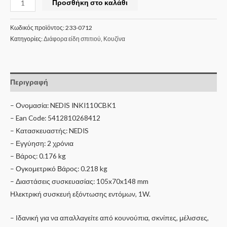
Προσθήκη στο καλάθι
Κωδικός προϊόντος:
233-0712
Κατηγορίες:
Διάφορα είδη σπιτιού
,
Κουζίνα
Περιγραφή
– Ονομασία: NEDIS INKI110CBK1
– Ean Code: 5412810268412
– Κατασκευαστής: NEDIS
– Εγγύηση: 2 χρόνια
– Βάρος: 0.176 kg
– Ογκομετρικό Βάρος: 0.218 kg
– Διαστάσεις συσκευασίας: 105x70x148 mm
Ηλεκτρική συσκευή εξόντωσης εντόμων, 1W.
– Ιδανική για να απαλλαγείτε από κουνούπια, σκνίπες, μέλισσες,