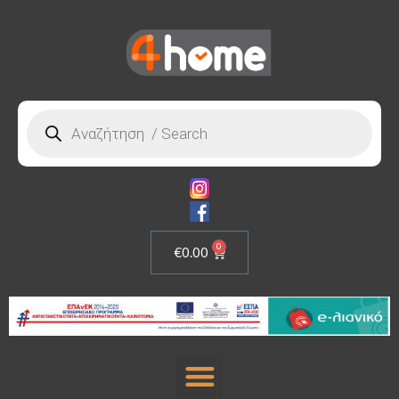
0
€
0.00