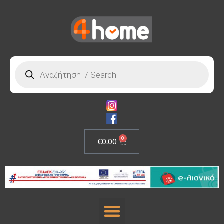
0
€
0.00