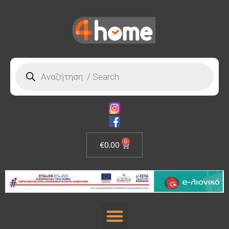
0
€
0.00