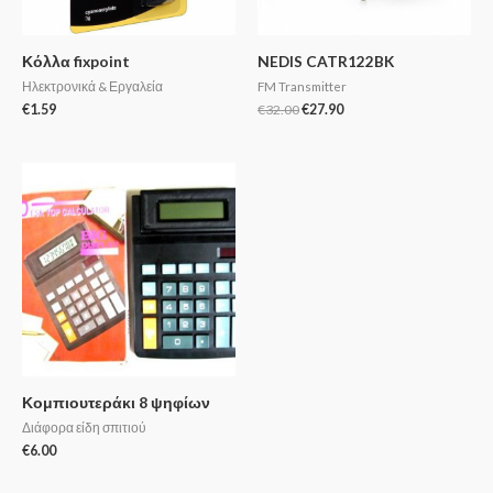
Κόλλα fixpoint
NEDIS CATR122BK
Ηλεκτρονικά & Εργαλεία
FM Transmitter
€
1.59
€
32.00
€
27.90
Κομπιουτεράκι 8 ψηφίων
Διάφορα είδη σπιτιού
€
6.00