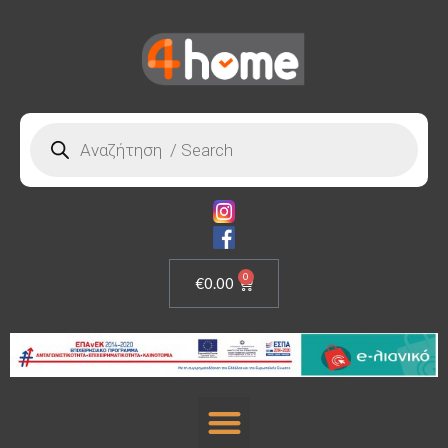
0
€
0.00