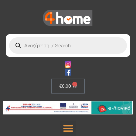
0
€
0.00