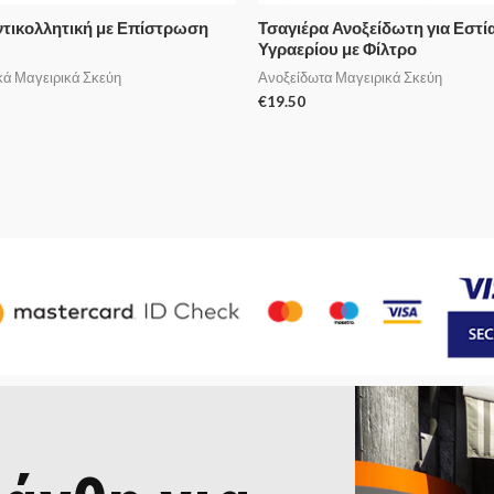
τικολλητική με Επίστρωση
Τσαγιέρα Ανοξείδωτη για Εστί
Υγραερίου με Φίλτρο
κά Μαγειρικά Σκεύη
Ανοξείδωτα Μαγειρικά Σκεύη
€
19.50