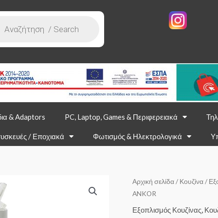
ια & Adaptors
PC, Laptop, Games & Περιφερειακά
Τηλ
υσκευές / Εποχιακά
Φωτισμός & Ηλεκτρολογικά
Υ
Αρχική σελίδα
/
Κουζίνα
/
Εξ
ANKOR
Εξοπλισμός Κουζίνας
,
Κου