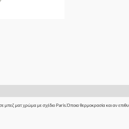
μπεζ ματ χρώμα με σχέδιο Paris.Όποια θερμοκρασία και αν επιθυμεί