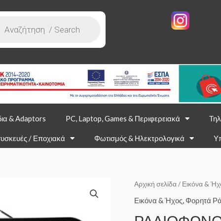
ια & Adaptors
PC, Laptop, Games & Περιφερειακά
Τηλ
υσκευές / Εποχιακά
Φωτισμός & Ηλεκτρολογικά
Υ
Αρχική σελίδα
/
Εικόνα & Ήχ
Εικόνα & Ήχος
,
Φορητά Ρ
ΡΑΔΙΟΦΩΝΟ