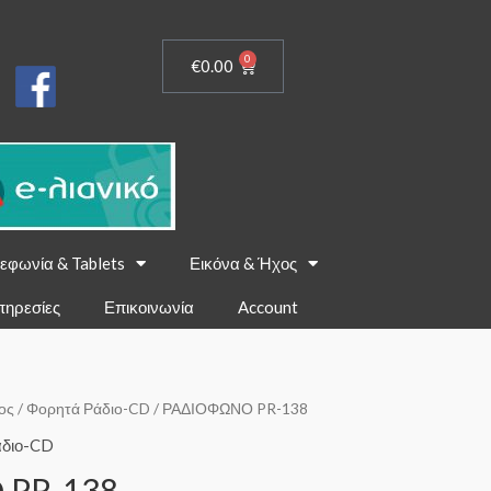
0
€
0.00
εφωνία & Tablets
Εικόνα & Ήχος
πηρεσίες
Επικοινωνία
Account
ος
/
Φορητά Ράδιο-CD
/ ΡΑΔΙΟΦΩΝΟ PR-138
άδιο-CD
 PR-138