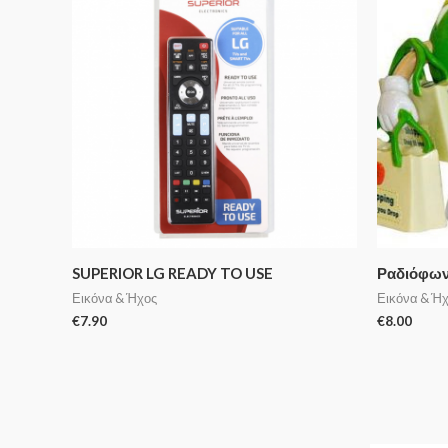
SUPERIOR LG READY TO USE
Ραδιόφω
Εικόνα & Ήχος
Εικόνα & Ή
€
7.90
€
8.00