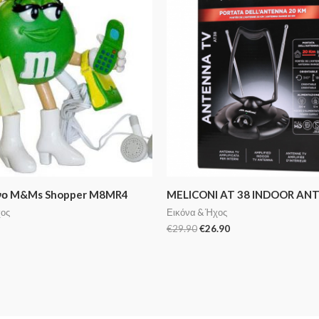
νο M&Ms Shopper M8MR4
MELICONI AT 38 INDOOR AN
χος
Εικόνα & Ήχος
€
29.90
€
26.90