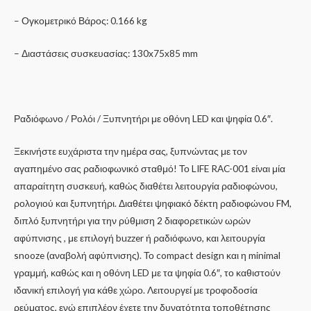
– Ογκομετρικό Βάρος: 0.166 kg
– Διαστάσεις συσκευασίας: 130x75x85 mm
Ραδιόφωνο / Ρολόι / Ξυπνητήρι με οθόνη LED και ψηφία 0.6″.
Ξεκινήστε ευχάριστα την ημέρα σας, ξυπνώντας με τον
αγαπημένο σας ραδιοφωνικό σταθμό! Το LIFE RAC-001 είναι μία
απαραίτητη συσκευή, καθώς διαθέτει λειτουργία ραδιοφώνου,
ρολογιού και ξυπνητήρι. Διαθέτει ψηφιακό δέκτη ραδιοφώνου FM,
διπλό ξυπνητήρι για την ρύθμιση 2 διαφορετικών ωρών
αφύπνισης , με επιλογή buzzer ή ραδιόφωνο, και λειτουργία
snooze (αναβολή αφύπνισης). Το compact design και η minimal
γραμμή, καθώς και η οθόνη LED με τα ψηφία 0.6″, το καθιστούν
ιδανική επιλογή για κάθε χώρο. Λειτουργεί με τροφοδοσία
ρεύματος, ενώ επιπλέον έχετε την δυνατότητα τοποθέτησης