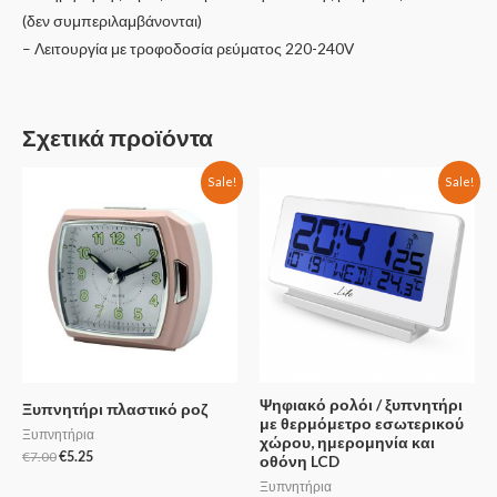
(δεν συμπεριλαμβάνονται)
– Λειτουργία με τροφοδοσία ρεύματος 220-240V
Σχετικά προϊόντα
Sale!
Sale!
Ψηφιακό ρολόι / ξυπνητήρι
Ξυπνητήρι πλαστικό ροζ
με θερμόμετρο εσωτερικού
Ξυπνητήρια
χώρου, ημερομηνία και
€
7.00
€
5.25
οθόνη LCD
Ξυπνητήρια