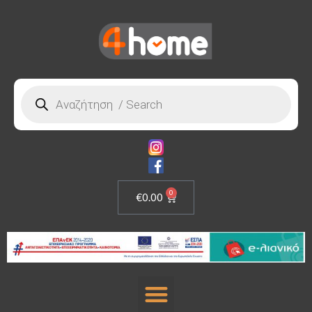
0
€
0.00