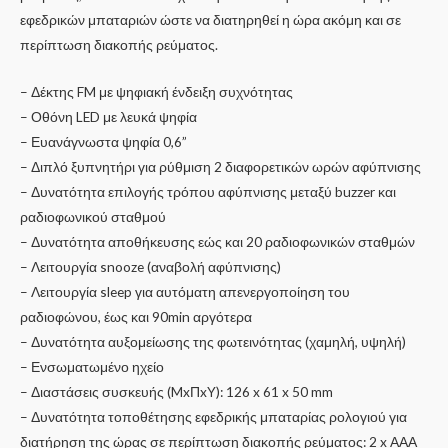
εφεδρικών μπαταριών ώστε να διατηρηθεί η ώρα ακόμη και σε
περίπτωση διακοπής ρεύματος.
– Δέκτης FM με ψηφιακή ένδειξη συχνότητας
– Οθόνη LED με λευκά ψηφία
– Ευανάγνωστα ψηφία 0,6”
– Διπλό ξυπνητήρι για ρύθμιση 2 διαφορετικών ωρών αφύπνισης
– Δυνατότητα επιλογής τρόπου αφύπνισης μεταξύ buzzer και
ραδιοφωνικού σταθμού
– Δυνατότητα αποθήκευσης εώς και 20 ραδιοφωνικών σταθμών
– Λειτουργία snooze (αναβολή αφύπνισης)
– Λειτουργία sleep για αυτόματη απενεργοποίηση του
ραδιοφώνου, έως και 90min αργότερα
– Δυνατότητα αυξομείωσης της φωτεινότητας (χαμηλή, υψηλή)
– Ενσωματωμένο ηχείο
– Διαστάσεις συσκευής (MxΠxY): 126 x 61 x 50 mm
– Δυνατότητα τοποθέτησης εφεδρικής μπαταρίας ρολογιού για
διατήρηση της ώρας σε περίπτωση διακοπής ρεύματος: 2 x ΑΑΑ