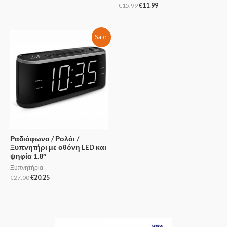
€
15.99
€
11.99
Sale!
Ραδιόφωνο / Ρολόι /
Ξυπνητήρι με οθόνη LED και
ψηφία 1.8″
Ξυπνητήρια
€
27.00
€
20.25