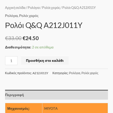
Αρχική σελίδα
/
Ρολόγια
/
Ρολόι χειρός
/ Ρολόι Q&Q A212J011Y
Ρολόγια
,
Ρολόι χειρός
Ρολόι Q&Q A212J011Y
€
33.00
€
24.50
Διαθεσιμότητα:
2 σε απόθεμα
Προσθήκη στο καλάθι
Κωδικός προϊόντος:
A212J011Y
Κατηγορίες:
Ρολόγια
,
Ρολόι χειρός
Περιγραφή
Μηχανισμός:
MIYOTA