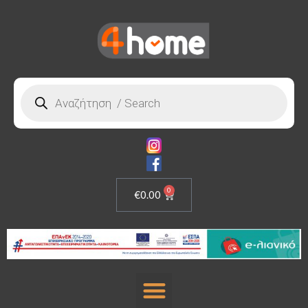
0
€
0.00