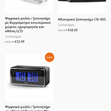
Ψηφιακό ρολόι / ξυπνητήρι
Ηλεκτρικό ξυπνητήρι CR-025
με θερμόμετρο εσωτερικού
Ξυπνητήρια
χώρου, ημερομηνία και
€
22.00
€
16.50
οθόνη LCD
Ξυπνητήρια
€
15.99
€
11.99
Sale!
Ψηφιακό ρολόι / ξυπνητήρι
με οθόνη LCD και retro flip