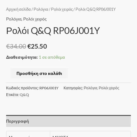
Αρχική σελίδα
/
Ρολόγια
/
Ρολόι χειρός
/ Ρολόι Q&Q RP06J001Y
Ρολόγια
,
Ρολόι χειρός
Ρολόι Q&Q RP06J001Y
€
34.00
€
25.50
Διαθεσιμότητα:
1 σε απόθεμα
Προσθήκη στο καλάθι
Κωδικός προϊόντος:
RP06J001Y
Κατηγορίες:
Ρολόγια
,
Ρολόι χειρός
Ετικέτα:
Q&Q
Περιγραφή