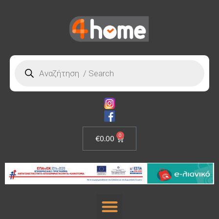
0
€
0.00