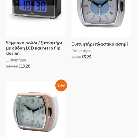
Ψηφιακό ρολόι / ξυπνητήρι
Ξυπνητήρι πλαστικό ασημί
με οθόνη LCD και retro flip
Ξυπνητήρια
design.
€
7.00
€
5.25
Ξυπνητήρια
€
17.60
€
13.20
Sale!