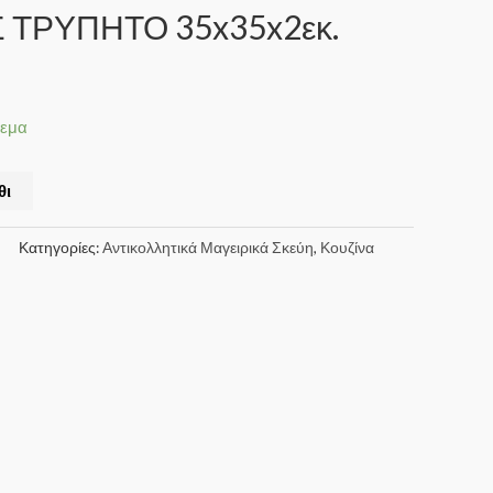
Σ ΤΡΥΠΗΤΟ 35x35x2εκ.
θεμα
θι
Κατηγορίες:
Αντικολλητικά Μαγειρικά Σκεύη
,
Κουζίνα