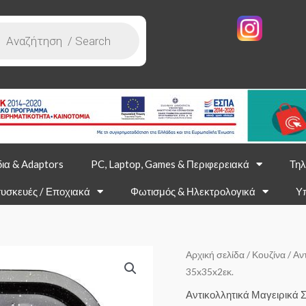
ια & Adaptors
PC, Laptop, Games & Περιφερειακά
Τηλ
υσκευές / Εποχιακά
Φωτισμός & Ηλεκτρολογικά
Υ
Αρχική σελίδα
/
Κουζίνα
/
Αν
35x35x2εκ.
Αντικολλητικά Μαγειρικά 