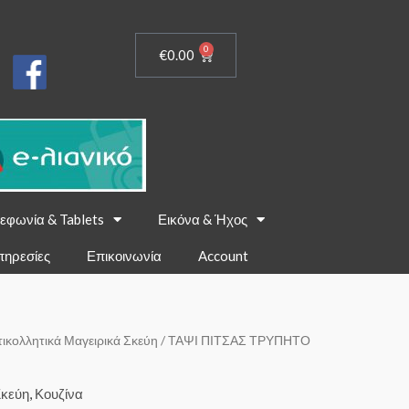
0
€
0.00
εφωνία & Tablets
Εικόνα & Ήχος
πηρεσίες
Επικοινωνία
Account
τικολλητικά Μαγειρικά Σκεύη
/ ΤΑΨΙ ΠΙΤΣΑΣ ΤΡΥΠΗΤΟ
Σκεύη
,
Κουζίνα