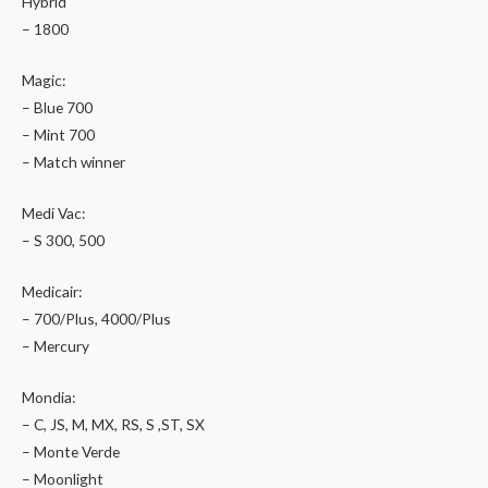
Hybrid
– 1800
Magic:
– Blue 700
– Mint 700
– Match winner
Medi Vac:
– S 300, 500
Medicair:
– 700/Plus, 4000/Plus
– Mercury
Mondia:
– C, JS, M, MX, RS, S ,ST, SX
– Monte Verde
– Moonlight