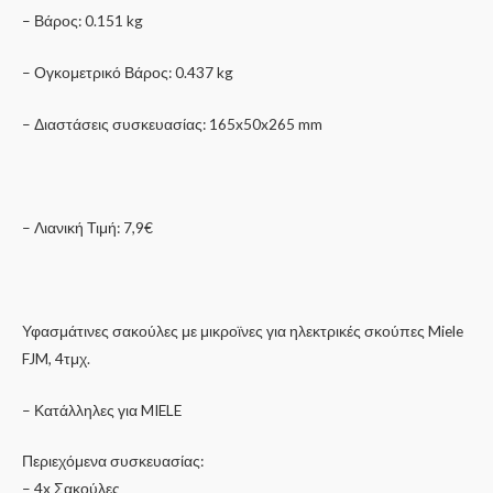
– Βάρος: 0.151 kg
– Ογκομετρικό Βάρος: 0.437 kg
– Διαστάσεις συσκευασίας: 165x50x265 mm
– Λιανική Τιμή: 7,9€
Υφασμάτινες σακούλες με μικροϊνες για ηλεκτρικές σκούπες Miele
FJM, 4τμχ.
– Κατάλληλες για MIELE
Περιεχόμενα συσκευασίας:
– 4x Σακούλες