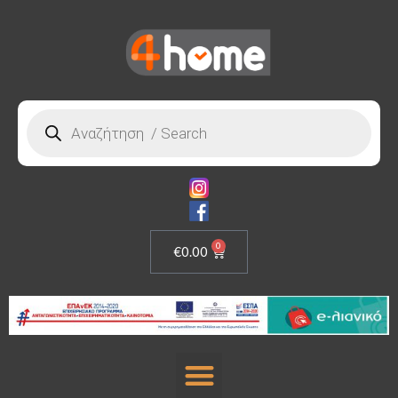
0
€
0.00