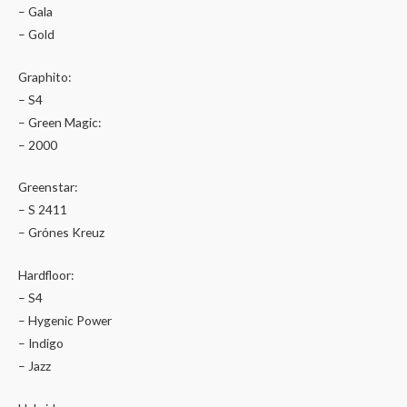
– Gala
– Gold
Graphito:
– S4
– Green Magic:
– 2000
Greenstar:
– S 2411
– Grόnes Kreuz
Hardfloor:
– S4
– Hygenic Power
– Indigo
– Jazz