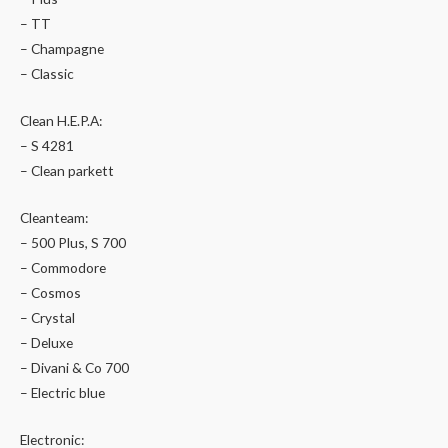
– TT
– Champagne
– Classic
Clean H.E.P.A:
– S 4281
– Clean parkett
Cleanteam:
– 500 Plus, S 700
– Commodore
– Cosmos
– Crystal
– Deluxe
– Divani & Co 700
– Electric blue
Electronic: