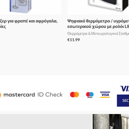
ξερ για φραπέ και αφρόγαλα,
Ψηφιακό θερμόμετρο / υγρόμε
ίες
εσωτερικού χώρου με ρολόι LI
Θερμόμετρα & Μετεωρολογικοί Σταθμ
€
11.99