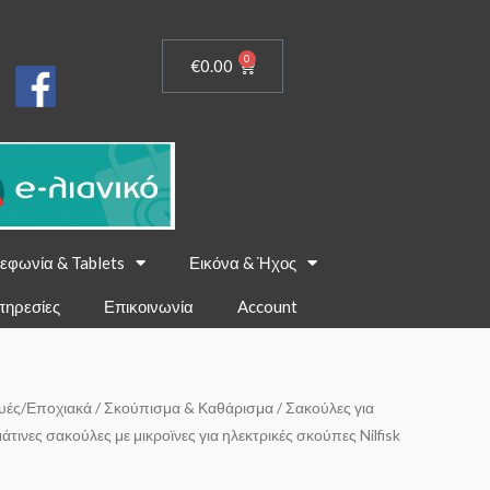
0
€
0.00
εφωνία & Tablets
Εικόνα & Ήχος
πηρεσίες
Επικοινωνία
Account
υές/Εποχιακά
/
Σκούπισμα & Καθάρισμα
/
Σακούλες για
τινες σακούλες με μικροϊνες για ηλεκτρικές σκούπες Nilfisk