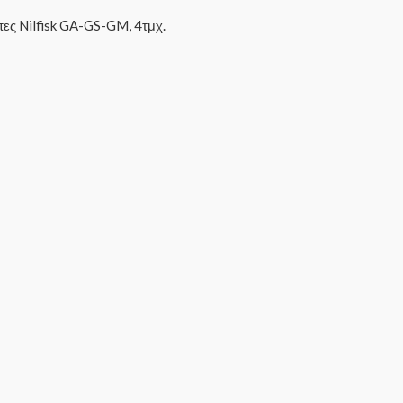
πες Nilfisk GA-GS-GM, 4τμχ.