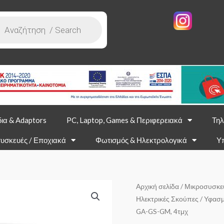
ια & Adaptors
PC, Laptop, Games & Περιφερειακά
Τηλ
υσκευές / Εποχιακά
Φωτισμός & Ηλεκτρολογικά
Υ
Αρχική σελίδα
/
Μικροσυσκε
Ηλεκτρικές Σκούπες
/ Υφασμά
GA-GS-GM, 4τμχ