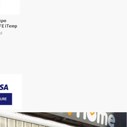
τρο
FE iTemp
οί