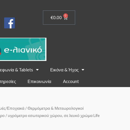
0
€
0.00
εφωνία & Tablets
Εικόνα & Ήχος
πηρεσίες
Επικοινωνία
Account
υές/Εποχιακά
/
Θερμόμετρα & Μετεωρολογικοί
ρο / υγρόμετρο εσωτερικού χώρου, σε λευκό χρώμα Life