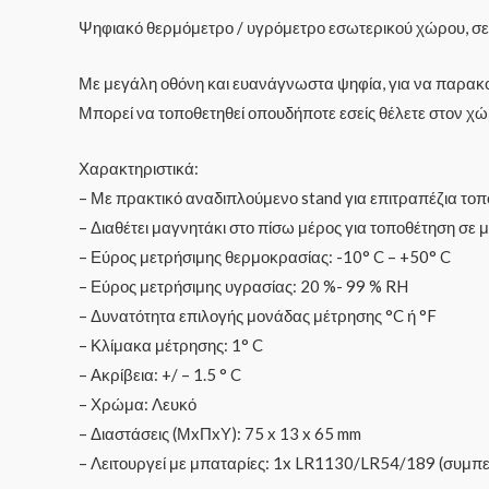
Ψηφιακό θερμόμετρο / υγρόμετρο εσωτερικού χώρου, σε
Με μεγάλη οθόνη και ευανάγνωστα ψηφία, για να παρακο
Μπορεί να τοποθετηθεί οπουδήποτε εσείς θέλετε στον χώρ
Χαρακτηριστικά:
– Με πρακτικό αναδιπλούμενο stand για επιτραπέζια τοπο
– Διαθέτει μαγνητάκι στο πίσω μέρος για τοποθέτηση σε με
– Εύρος μετρήσιμης θερμοκρασίας: -10° C – +50° C
– Εύρος μετρήσιμης υγρασίας: 20 %- 99 % RH
– Δυνατότητα επιλογής μονάδας μέτρησης °C ή °F
– Κλίμακα μέτρησης: 1° C
– Ακρίβεια: +/ – 1.5 ° C
– Χρώμα: Λευκό
– Διαστάσεις (ΜxΠxΥ): 75 x 13 x 65 mm
– Λειτουργεί με μπαταρίες: 1x LR1130/LR54/189 (συμπ