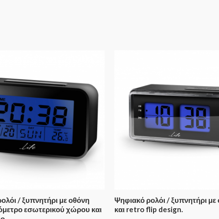
ολόι / ξυπνητήρι με οθόνη
Ψηφιακό ρολόι / ξυπνητήρι με
όμετρο εσωτερικού χώρου και
και retro flip design.
ιο