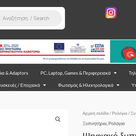
ια & Adaptors
PC, Laptop, Games & Περιφερειακά
Τηλ
υσκευές / Εποχιακά
Φωτισμός & Ηλεκτρολογικά
Υ
Αρχική σελίδα
/
Ρολόγια
/
Ξυ
Ξυπνητήρια
,
Ρολόγια
Ψηφιακό ξυπ