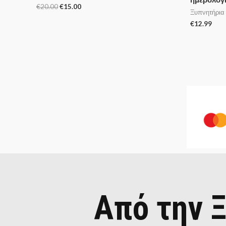
€
20.00
€
15.00
Ξυπνητήρια
€
12.99
Από την Ξ