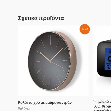
Σχετικά προϊόντα
Sale!
Ψηφιακό ρ
Ρολόι τοίχου με μαύρο καντράν
LCD, θερμ
Ρολόγια
ημερολόγ