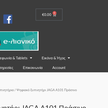
0
€
0.00
εφωνία & Tablets
Εικόνα & Ήχος
πηρεσίες
Επικοινωνία
Account
πνητήρια
/ Ψηφιακό ξυπνητήρι JAGA A101 Πράσινο
νητήρι JAGA A101 Πράσινο