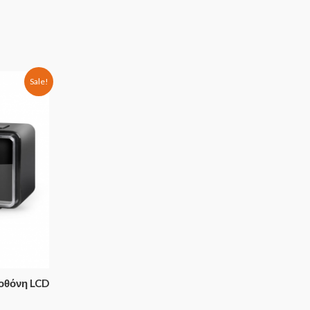
Sale!
 οθόνη LCD