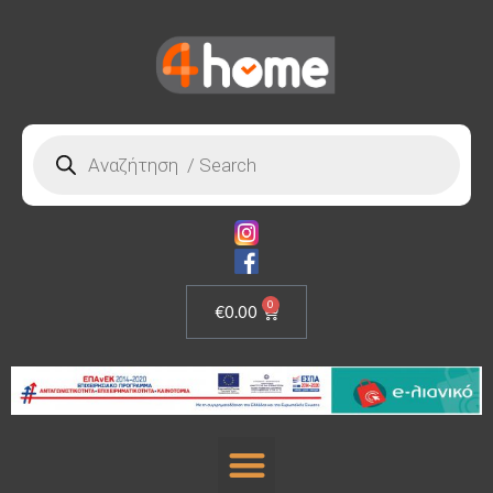
0
€
0.00