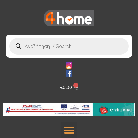
0
€
0.00