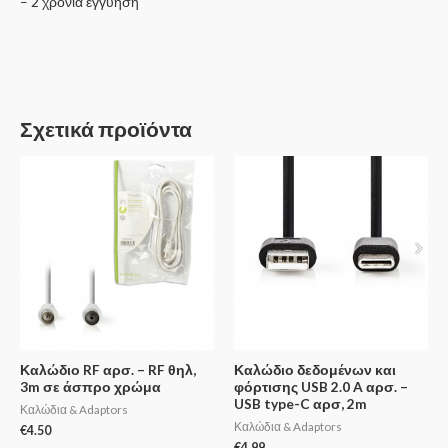
– 2 χρόνια εγγύηση
Σχετικά προϊόντα
Καλώδιο RF αρσ. – RF θηλ,
Καλώδιο δεδομένων και
3m σε άσπρο χρώμα
φόρτισης USB 2.0 A αρσ. –
USB type-C αρσ, 2m
Καλώδια & Adaptors
Καλώδια & Adaptors
€
4.50
€
4.99