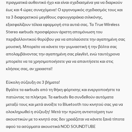
πραγματικά αυθεντικό ήχο και είναι σχεδιασμένα για να διαρκούν
έως και 4 ώρες συνεχόμενα! Ο εργονομικός σχεδιασμός τους και
τα 3 διαφορετικού μεγέθους σφουγγαράκια σιλικόνης,
εξασφαλίζουν τέλεια εφαρμογή στα αυτιά σας. Τα True Wireless
Stereo earbuds προσφέρουν άριστη απομόνωση του
περιβαλλοντικού θορύβου για να απολαύσετε την αγαπημένη σας
μουσική. Μπορείτε να κάνετε την γυμναστική ή την βόλτα σας
απολαμβάνοντας την αγαπημένη σας playlist, ενώ ταυτόχρονα
μπορείτε να τα χρησιμοποιήσετε για να απαντήσετε και στις
κλήσεις σας, αν χρειαστεί!
Εύκολη σύζευξη σε 3 βήματα!
Βγάλτε τα earbuds από τη θήκη φόρτισης και ενεργοποιήστε τα
πατώντας τα πλήκτρα. Τα earbuds θα συνδεθούν αυτόματα
μεταξύ τους και μετά ανοίξτε το Bluetooth του κινητού σας για να
ολοκληρωθεί η σύζευξη! Μετά την πρώτη αντιστοίχιση των
ακουστικών με το κινητό σας δεν χρειάζεται να κάνετε ξανά τίποτα
αφού τα ασύρματα ακουστικά NOD SOUNDTUBE