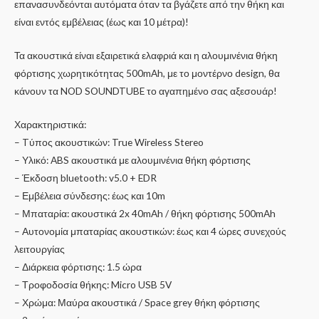
επανασυνδεόνται αυτόματα όταν τα βγάζετε από την θήκη και
είναι εντός εμβέλειας (έως και 10 μέτρα)!
Τα ακουστικά είναι εξαιρετικά ελαφριά και η αλουμινένια θήκη
φόρτισης χωρητικότητας 500mAh, με το μοντέρνο design, θα
κάνουν τα NOD SOUNDTUBE το αγαπημένο σας αξεσουάρ!
Χαρακτηριστικά:
– Tύπος ακουστικών: True Wireless Stereo
– Υλικό: ABS ακουστικά με αλουμινένια θήκη φόρτισης
– Έκδοση bluetooth: v5.0 + EDR
– Εμβέλεια σύνδεσης: έως και 10m
– Μπαταρία: ακουστικά 2x 40mAh / θήκη φόρτισης 500mAh
– Αυτονομία μπαταρίας ακουστικών: έως και 4 ώρες συνεχούς
λειτουργίας
– Διάρκεια φόρτισης: 1.5 ώρα
– Τροφοδοσία θήκης: Micro USB 5V
– Χρώμα: Μαύρα ακουστικά / Space grey θήκη φόρτισης