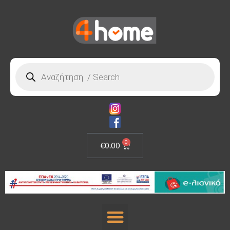
0
€
0.00